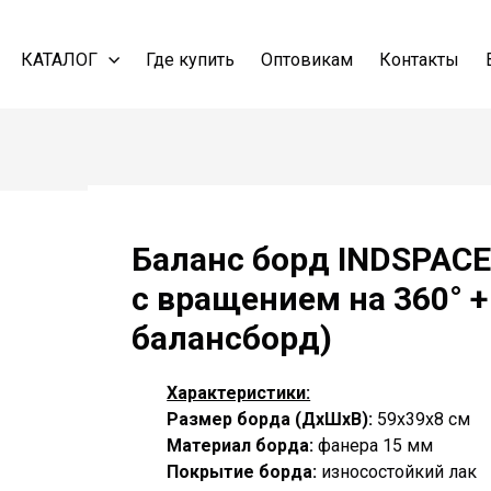
КАТАЛОГ
Где купить
Оптовикам
Контакты
Баланс борд INDSPAC
с вращением на 360° +
балансборд)
Характеристики:
Размер борда
(ДхШхВ)
:
59х39х8 cм
Материал борда:
фанера 15 мм
Покрытие борда:
износостойкий лак