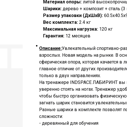
Материал опоры:
литой высокопрочны
Шарики:
дерево + композит + сталь (3 
Размер упаковки (ДхШхВ):
60.5х40.5х
Вес комплекта:
2.4 кг
Максимальная нагрузка:
120 кг
Гарантия:
12 месяцев
Описание:
Увлекательный спортивно-раз
взрослых. Новая модель на рынке. В ос
сферическая опора, которая качается в 
главное отличие от других производител
только в двух направлениях.
На тренажере INDSPACE ЛАБИРИНТ вы н
уверенно стоять на ногах. Тренажер удо
чтобы быстро организовать физическую 
загнать шарик становится увлекательн
Разные шарики в комплекте позволят п
сложности:
- деревянный для обучения