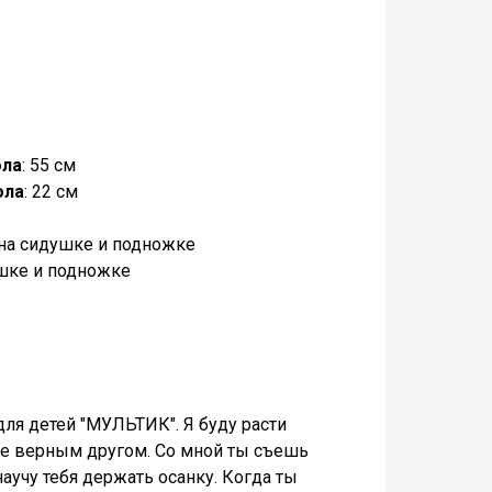
ола
: 55 см
ола
: 22 см
на сидушке и подножке
ушке и подножке
для детей "МУЛЬТИК". Я буду расти
мье верным другом. Со мной ты съешь
аучу тебя держать осанку. Когда ты