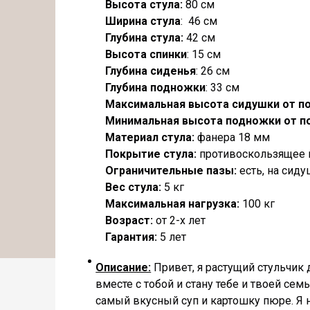
Высота стула:
80 cм
Ширина стула
: 46 см
Глубина стула:
42 см
Высота спинки
: 15 см
Глубина сиденья
: 26 см
Глубина подножки
: 33 см
Максимальная высота сидушки от п
Минимальная высота подножки от п
Материал стула:
фанера 18 мм
Покрытие стула:
противоскользящее 
Ограничительные пазы:
есть, на сид
Вес стула:
5 кг
Максимальная нагрузка:
100 кг
Возраст:
от 2-х лет
Гарантия:
5 лет
Описание:
Привет, я растущий стульчик 
вместе с тобой и стану тебе и твоей се
самый вкусный суп и картошку пюре. Я н