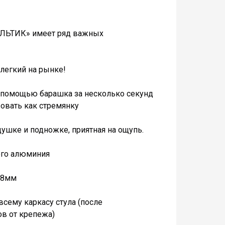
УЛЬТИК» имеет ряд важных
 легкий на рынке!
с помощью барашка за несколько секунд
зовать как стремянку
душке и подножке, приятная на ощупь.
ого алюминия
18мм
всему каркасу стула (после
ов от крепежа)